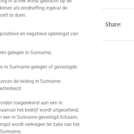
ing in aftrek wordt gebracht op de
ienen als eindheffing ingeval de
oeft te doen.
Share:
 positieve en negatieve opbrengst van
ren gelegen in Suriname;
en in Suriname gelegen of gevestigde
aarvan de leiding in Suriname
fectenbezit
 worden toegerekend aan een in
aarvan het bedrijf wordt uitgeoefend;
n een in Suriname gevestigd lichaam;
engst wordt verkregen ter zake van het
n Suriname;