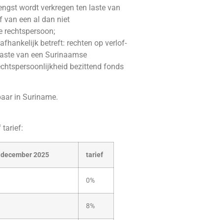
engst wordt verkregen ten laste van
 van een al dan niet
e rechtspersoon;
fhankelijk betreft: rechten op verlof-
 laste van een Surinaamse
rechtspersoonlijkheid bezittend fonds
baar in Suriname.
tarief:
31 december 2025
tarief
0%
8%