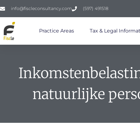
info@fiscleconsultancy.com
(597) 491518
Practice Areas
Tax & Legal Informat
Inkomstenbelasti
natuurlijke per